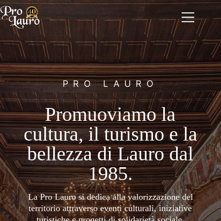
Salta
al
contenuto
PRO LAURO
Promuoviamo la
cultura, il turismo e la
bellezza di Lauro dal
1985.
La Pro Lauro si dedica alla valorizzazione del
territorio attraverso eventi culturali, iniziative
turistiche e progetti di solidarietà sociale.