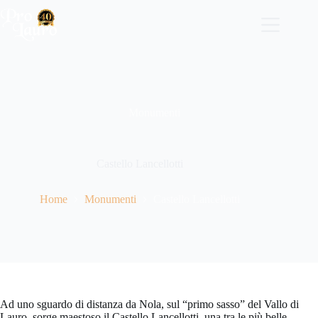
Salta
al
contenuto
Monumenti
Castello Lancellotti
Home
Monumenti
Castello Lancellotti
Ad uno sguardo di distanza da Nola, sul “primo sasso” del Vallo di
Lauro, sorge maestoso il Castello Lancellotti, una tra le più belle