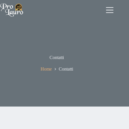
Salta
al
contenuto
Contatti
Home
Contatti