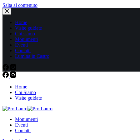
Salta al contenuto
Home
Visite guidate
Chi siamo
Monumenti
Eventi
Contatti
Lumina in Castro
Home
Chi Siamo
Visite guidate
Monumenti
Eventi
Contatti