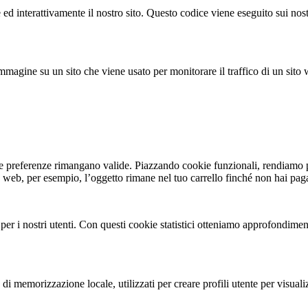
d interattivamente il nostro sito. Questo codice viene eseguito sui nostr
mmagine su un sito che viene usato per monitorare il traffico di un sito 
ue preferenze rimangano valide. Piazzando cookie funzionali, rendiamo pi
ito web, per esempio, l’oggetto rimane nel tuo carrello finché non hai pa
b per i nostri utenti. Con questi cookie statistici otteniamo approfondim
i memorizzazione locale, utilizzati per creare profili utente per visualiz