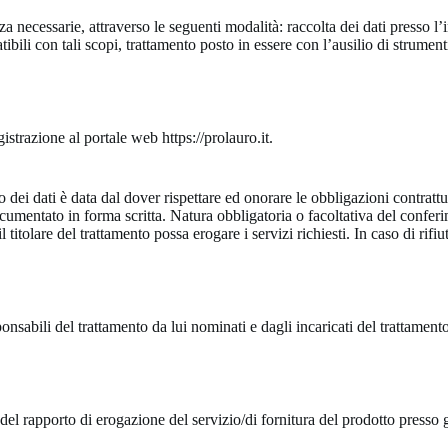
za necessarie, attraverso le seguenti modalità: raccolta dei dati presso l’in
atibili con tali scopi, trattamento posto in essere con l’ausilio di strument
istrazione al portale web https://prolauro.it.
 dei dati è data dal dover rispettare ed onorare le obbligazioni contrattuali 
umentato in forma scritta. Natura obbligatoria o facoltativa del conferi
 titolare del trattamento possa erogare i servizi richiesti. In caso di rifi
ponsabili del trattamento da lui nominati e dagli incaricati del trattament
del rapporto di erogazione del servizio/di fornitura del prodotto presso g