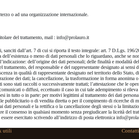
se terzo o ad una organizzazione internazionale.
Titolare del trattamento, mail : info@prolauro.it
ti, sanciti dall’art. 7 di cui si riporta il testo integrale: art. 7 D.Lgs. 
rma dell’esistenza o meno di dati personali che lo riguardano, anche se non 
l’indicazione: dell’origine dei dati personali; delle finalità e modalità de
e del trattamento, del responsabile e del rappresentante designato ai sensi d
a in qualità di rappresentante designato nel territorio dello Stato, di re
razione dei dati; la cancellazione, la trasformazione in forma anonima o il
i sono stati raccolti o successivamente trattati; l’attestazione che le oper
ati comunicati o diffusi, eccettuato il caso in cui tale adempimento si r
orsi in tutto o in parte: per motivi legittimi al trattamento dei dati perso
iale pubblicitario o di vendita diretta o per il compimento di ricerche di
 dati personali e la rettifica o la cancellazione degli stessi o la limitaz
evocare il consenso in qualsiasi momento senza pregiudicare la liceità del t
ò essere esercitato scrivendo all’indirizzo di posta elettronica info@prola
 utili
Contatt