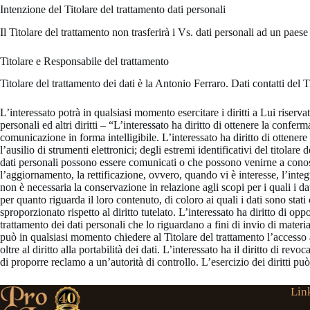
Intenzione del Titolare del trattamento dati personali
Il Titolare del trattamento non trasferirà i Vs. dati personali ad un pae
Titolare e Responsabile del trattamento
Titolare del trattamento dei dati è la Antonio Ferraro. Dati contatti del 
L’interessato potrà in qualsiasi momento esercitare i diritti a Lui riserva
personali ed altri diritti – “L’interessato ha diritto di ottenere la confe
comunicazione in forma intelligibile. L’interessato ha diritto di ottenere 
l’ausilio di strumenti elettronici; degli estremi identificativi del titolar
dati personali possono essere comunicati o che possono venirne a conoscenz
l’aggiornamento, la rettificazione, ovvero, quando vi è interesse, l’integ
non è necessaria la conservazione in relazione agli scopi per i quali i dat
per quanto riguarda il loro contenuto, di coloro ai quali i dati sono st
sproporzionato rispetto al diritto tutelato. L’interessato ha diritto di opp
trattamento dei dati personali che lo riguardano a fini di invio di mater
può in qualsiasi momento chiedere al Titolare del trattamento l’accesso ai
oltre al diritto alla portabilità dei dati. L’interessato ha il diritto di r
di proporre reclamo a un’autorità di controllo. L’esercizio dei diritti pu
Link