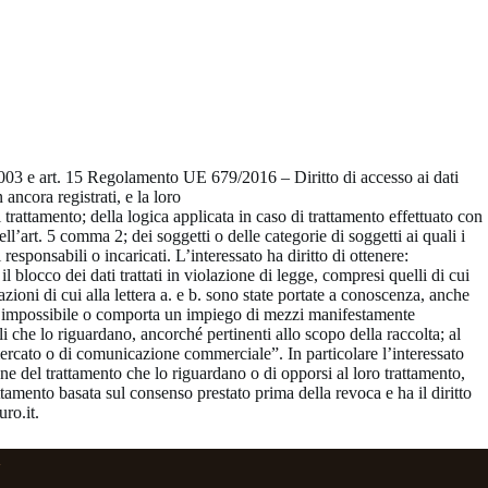
196/2003 e art. 15 Regolamento UE 679/2016 – Diritto di accesso ai dati
ancora registrati, e la loro
l trattamento; della logica applicata in caso di trattamento effettuato con
ell’art. 5 comma 2; dei soggetti o delle categorie di soggetti ai quali i
sponsabili o incaricati. L’interessato ha diritto di ottenere:
 blocco dei dati trattati in violazione di legge, compresi quelli di cui
azioni di cui alla lettera a. e b. sono state portate a conoscenza, anche
ileva impossibile o comporta un impiego di mezzi manifestamente
nali che lo riguardano, ancorché pertinenti allo scopo della raccolta; al
 mercato o di comunicazione commerciale”. In particolare l’interessato
ione del trattamento che lo riguardano o di opporsi al loro trattamento,
rattamento basata sul consenso prestato prima della revoca e ha il diritto
uro.it.
i